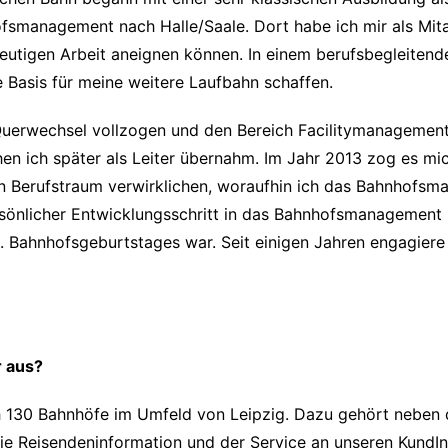
fsmanagement nach Halle/Saale. Dort habe ich mir als Mitar
heutigen Arbeit aneignen können. In einem berufsbegleiten
e Basis für meine weitere Laufbahn schaffen.
Querwechsel vollzogen und den Bereich Facilitymanagement
hen ich später als Leiter übernahm. Im Jahr 2013 zog es m
hen Berufstraum verwirklichen, woraufhin ich das Bahnhof
rsönlicher Entwicklungsschritt in das Bahnhofsmanagement 
. Bahnhofsgeburtstages war. Seit einigen Jahren engagier
r aus?
h 130 Bahnhöfe im Umfeld von Leipzig. Dazu gehört neben
die Reisendeninformation und der Service an unseren KundIn