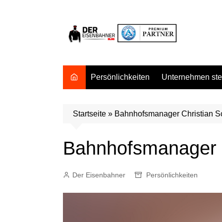
Zum
Inhalt
springen
Persönlichkeiten
Unternehmen stel
Startseite
»
Bahnhofsmanager Christian Sc
Bahnhofsmanager C
Der Eisenbahner
Persönlichkeiten