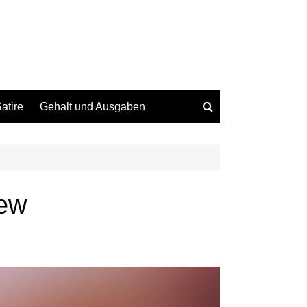
atire
Gehalt und Ausgaben
iew