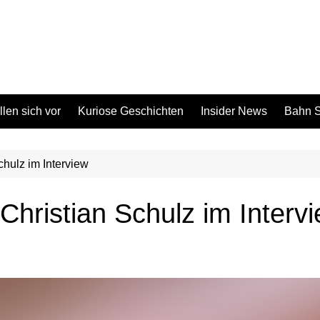
len sich vor
Kuriose Geschichten
Insider News
Bahn S
hulz im Interview
hristian Schulz im Interv