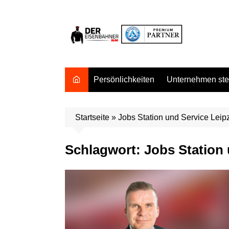
Zum
Inhalt
springen
Persönlichkeiten
Unternehmen stel
Startseite
»
Jobs Station und Service Leip
Schlagwort:
Jobs Station 