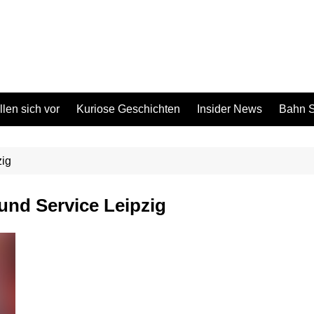
len sich vor
Kuriose Geschichten
Insider News
Bahn S
zig
und Service Leipzig