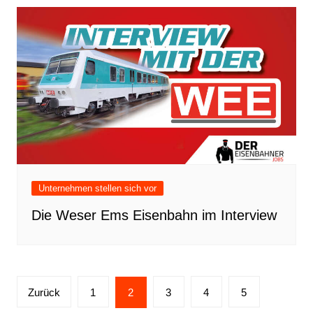
Unternehmen stellen sich vor
Die Weser Ems Eisenbahn im Interview
Seitennummerierung
Zurück
1
2
3
4
5
der