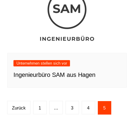
Unternehmen stellen sich vor
Ingenieurbüro SAM aus Hagen
Seitennummerierung
Zurück
1
…
3
4
5
der
Beiträge