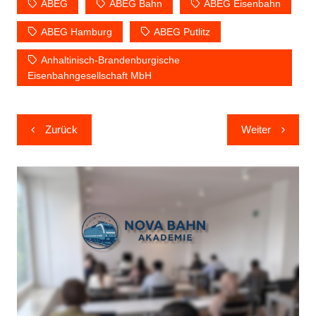
ABEG
ABEG Bahn
ABEG Eisenbahn
ABEG Hamburg
ABEG Putlitz
Anhaltinisch-Brandenburgische
Eisenbahngesellschaft MbH
Beitragsnavigation
Zurück
Weiter