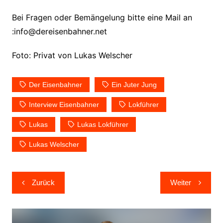
Bei Fragen oder Bemängelung bitte eine Mail an
:info@dereisenbahner.net
Foto: Privat von Lukas Welscher
Der Eisenbahner
Ein Juter Jung
Interview Eisenbahner
Lokführer
Lukas
Lukas Lokführer
Lukas Welscher
Beitragsnavigation
Zurück
Weiter