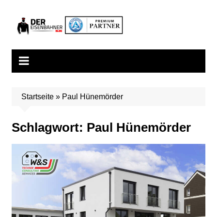
Zum
Inhalt
springen
Startseite
»
Paul Hünemörder
Schlagwort:
Paul Hünemörder