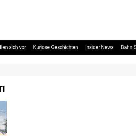
len sich vor
Kuriose Geschichten
Insider News
Bahn S
TI