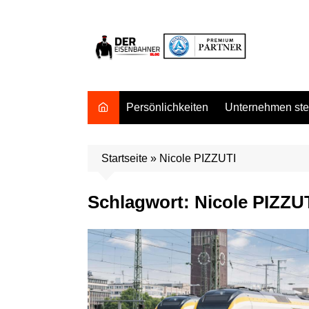
Zum
Inhalt
springen
Persönlichkeiten
Unternehmen stel
Startseite
»
Nicole PIZZUTI
Schlagwort:
Nicole PIZZU