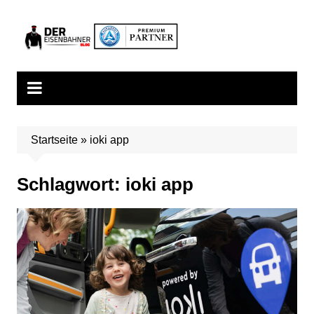
Zum
Inhalt
springen
Startseite
»
ioki app
Schlagwort:
ioki app