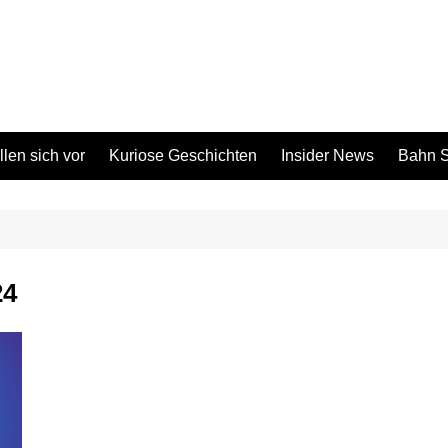
len sich vor
Kuriose Geschichten
Insider News
Bahn S
24