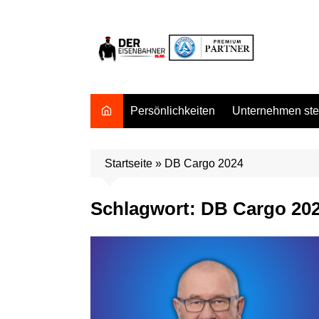
Zum
Inhalt
springen
Persönlichkeiten
Unternehmen stel
Startseite
»
DB Cargo 2024
Schlagwort:
DB Cargo 20