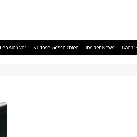
len sich vor
Kuriose Geschichten
Insider News
Bahn S