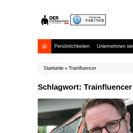
Zum
Inhalt
springen
Persönlichkeiten
Unternehmen stel
Startseite
»
Trainfluencer
Schlagwort:
Trainfluencer