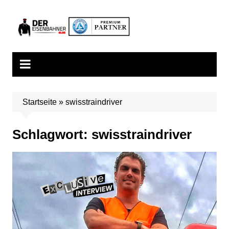
Zum
Inhalt
springen
Startseite
»
swisstraindriver
Schlagwort:
swisstraindriver