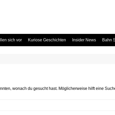
len sich vor
Kuriose Geschichten
Insider News
Bahn S
konnten, wonach du gesucht hast. Möglicherweise hilft eine Such