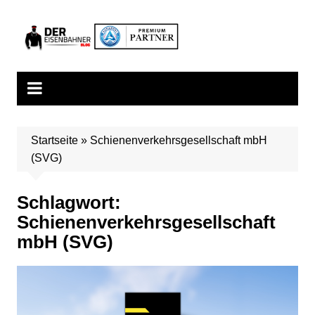
Zum
Inhalt
springen
Startseite
»
Schienenverkehrsgesellschaft mbH
(SVG)
Schlagwort:
Schienenverkehrsgesellschaft
mbH (SVG)