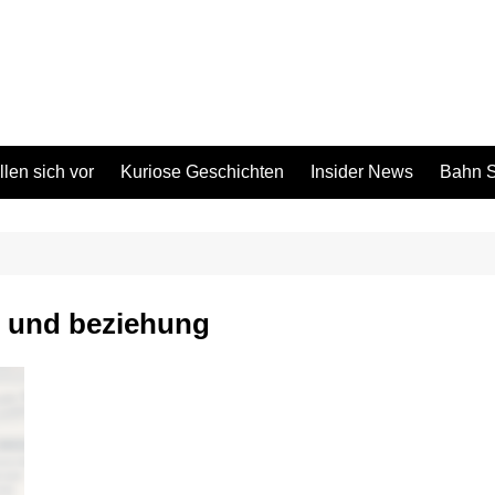
len sich vor
Kuriose Geschichten
Insider News
Bahn S
t und beziehung