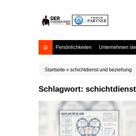
Zum
Inhalt
springen
Persönlichkeiten
Unternehmen stel
Startseite
»
schichtdienst und beziehung
Schlagwort:
schichtdiens