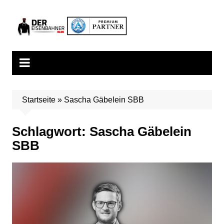
Zum
Inhalt
springen
Startseite
»
Sascha Gäbelein SBB
Schlagwort:
Sascha Gäbelein
SBB