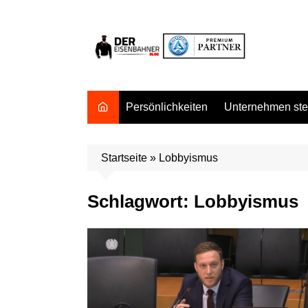
Zum
Inhalt
springen
Persönlichkeiten
Unternehmen stel
Startseite
»
Lobbyismus
Schlagwort:
Lobbyismus