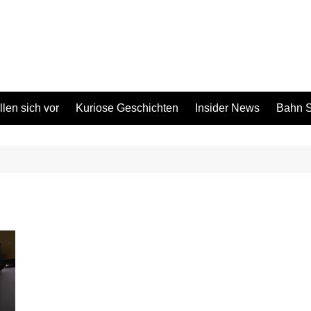
len sich vor
Kuriose Geschichten
Insider News
Bahn S