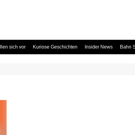
len sich vor
Kuriose Geschichten
Insider News
Bahn S