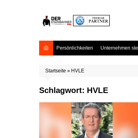
Zum
Inhalt
springen
Persönlichkeiten
Unternehmen stel
Startseite
»
HVLE
Schlagwort:
HVLE