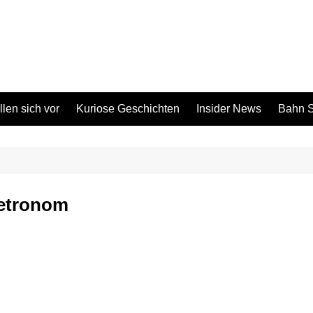
len sich vor
Kuriose Geschichten
Insider News
Bahn S
etronom