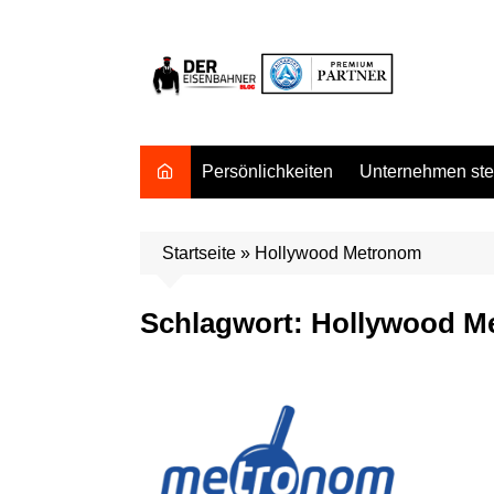
Zum
Inhalt
springen
Persönlichkeiten
Unternehmen stel
Startseite
»
Hollywood Metronom
Schlagwort:
Hollywood M