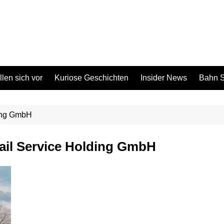
len sich vor
Kuriose Geschichten
Insider News
Bahn S
ing GmbH
il Service Holding GmbH