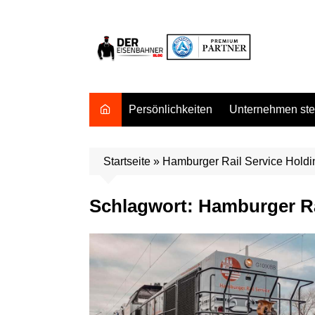
Zum
Inhalt
springen
Persönlichkeiten
Unternehmen stel
Startseite
»
Hamburger Rail Service Hold
Schlagwort:
Hamburger Ra