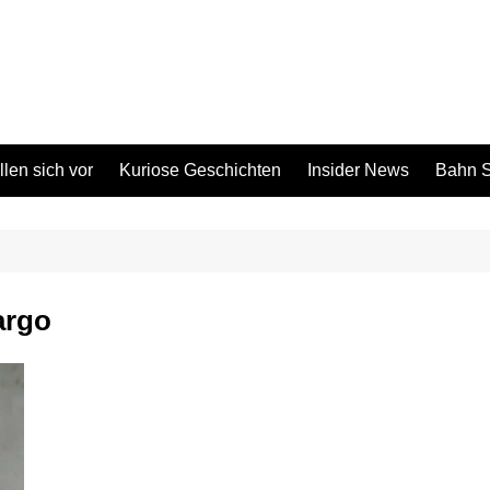
len sich vor
Kuriose Geschichten
Insider News
Bahn S
argo