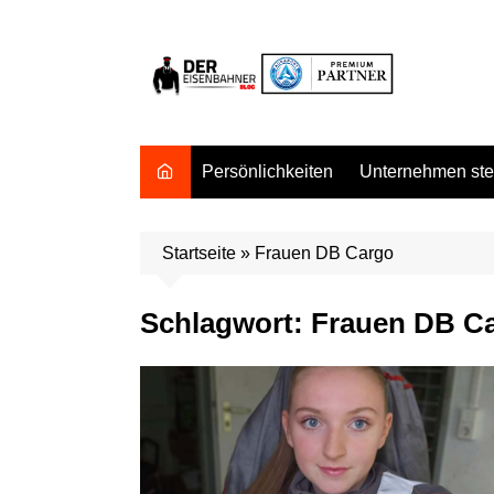
Zum
Inhalt
springen
Persönlichkeiten
Unternehmen stel
Startseite
»
Frauen DB Cargo
Schlagwort:
Frauen DB C