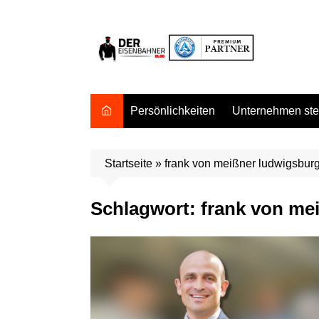
Zum
Inhalt
springen
Persönlichkeiten
Unternehmen stel
Startseite
»
frank von meißner ludwigsbur
Schlagwort:
frank von me