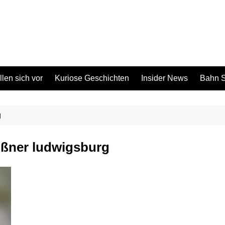
len sich vor
Kuriose Geschichten
Insider News
Bahn S
g
ißner ludwigsburg