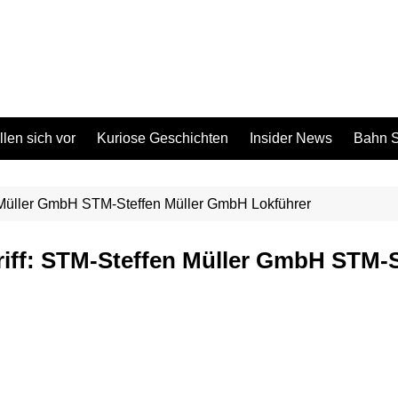
len sich vor
Kuriose Geschichten
Insider News
Bahn S
n Müller GmbH STM-Steffen Müller GmbH Lokführer
riff: STM-Steffen Müller GmbH STM-