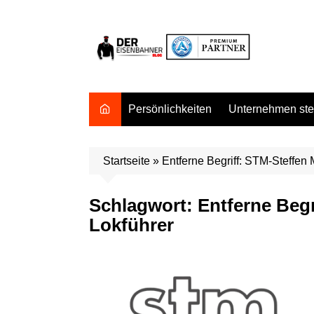
Zum
Inhalt
springen
Persönlichkeiten
Unternehmen stel
Startseite
»
Entferne Begriff: STM-Steffe
Schlagwort:
Entferne Beg
Lokführer