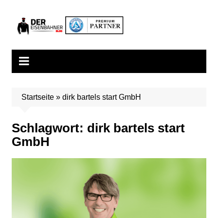
Zum
Inhalt
springen
Startseite
»
dirk bartels start GmbH
Schlagwort:
dirk bartels start
GmbH