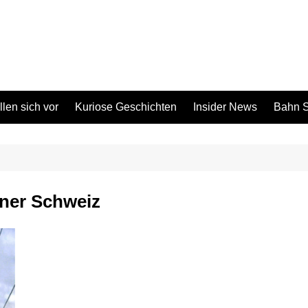
len sich vor
Kuriose Geschichten
Insider News
Bahn S
ner Schweiz