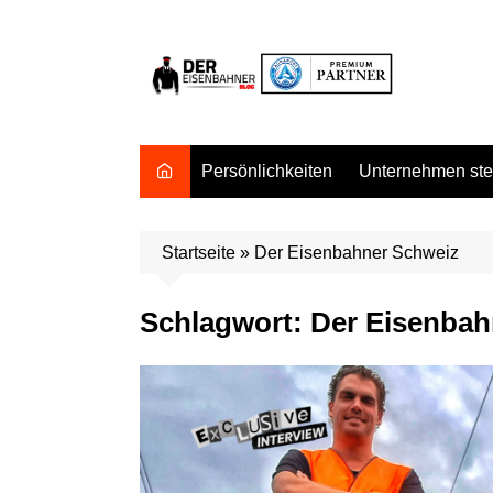
Zum
Inhalt
springen
Persönlichkeiten
Unternehmen stel
Startseite
»
Der Eisenbahner Schweiz
Schlagwort:
Der Eisenbah