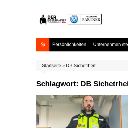
Zum
Inhalt
springen
Persönlichkeiten
Unternehmen stel
Startseite
»
DB Sichetrheit
Schlagwort:
DB Sichetrhei