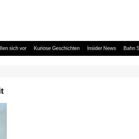
len sich vor
Kuriose Geschichten
Insider News
Bahn S
t