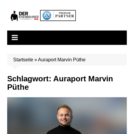
Zum
Inhalt
springen
Startseite
»
Auraport Marvin Püthe
Schlagwort:
Auraport Marvin
Püthe