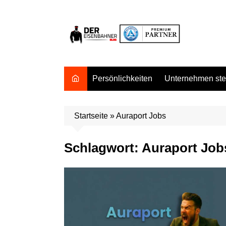
Zum
Inhalt
springen
Persönlichkeiten
Unternehmen stel
Startseite
»
Auraport Jobs
Schlagwort:
Auraport Job