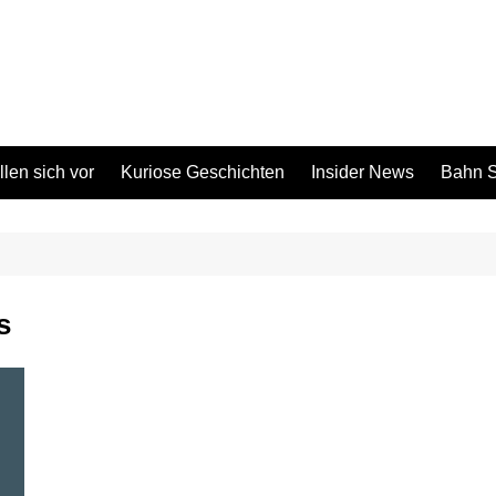
len sich vor
Kuriose Geschichten
Insider News
Bahn S
s