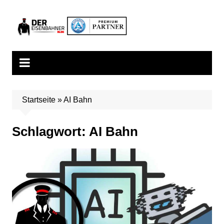
Zum
Inhalt
springen
Startseite
»
AI Bahn
Schlagwort:
AI Bahn