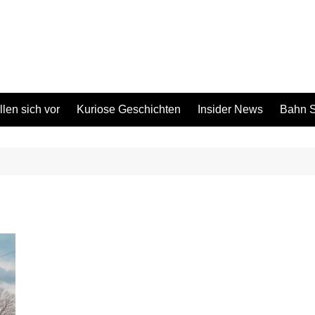
len sich vor
Kuriose Geschichten
Insider News
Bahn S