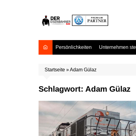
Zum
Inhalt
springen
Persönlichkeiten
Unternehmen stel
Startseite
»
Adam Gülaz
Schlagwort:
Adam Gülaz